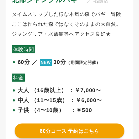
／ 名護店
タイムスリップした様な本気の森でバギー冒険
ここは作られた森ではなくそのままの大自然。
ジャングリア・水族館等へアクセス良好★
体験時間
60分 ／
30分
⚫︎
NEW
（期間限定開催）
料金
大人 （16歳以上） ：￥7,000
〜
⚫︎
中人 （11〜15歳） ：￥6,000
〜
⚫︎
子供 （4〜10歳） ：￥500
⚫︎
60分コース 予約はこちら