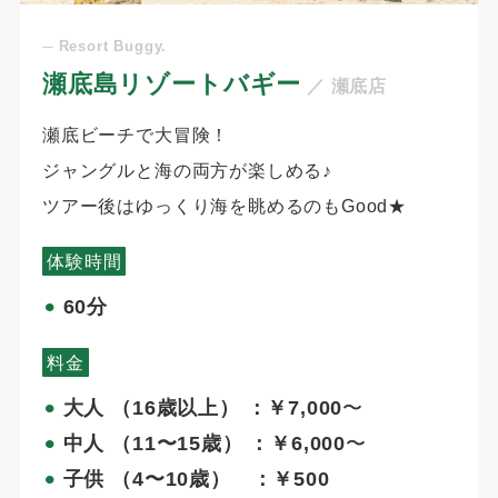
─ Resort Buggy.
瀬底島リゾートバギー
／ 瀬底店
瀬底ビーチで大冒険！
ジャングルと海の両方が楽しめる♪
ツアー後はゆっくり海を眺めるのもGood
★
体験時間
60分
⚫︎
料金
大人 （16歳以上） ：￥7,000
〜
⚫︎
中人 （11〜15歳） ：￥6,000
〜
⚫︎
子供 （4〜10歳） ：￥500
⚫︎