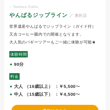
─ Yanbaru Ziplin.
やんばるジップライン
／ 東村店
世界遺産やんばるでジップライン（ガイド付）
又吉コーヒー園内での開催となります。
大人気のバギーツアーもご一緒に体験が可能★
体験時間
9
0分
⚫︎
料金
大人 （16歳以上） ：￥5,500
〜
⚫︎
中人 （15歳以下） ：￥4,500
〜
⚫︎