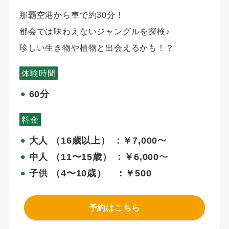
那覇空港から車で約30分！
都会では味わえないジャングルを探検♪
珍しい生き物や植物と出会えるかも！？
体験時間
60分
⚫︎
料金
大人 （16歳以上） ：￥7,000
〜
⚫︎
中人 （11〜15歳） ：￥6,000
〜
⚫︎
子供 （4〜10歳） ：￥500
⚫︎
予約はこちら