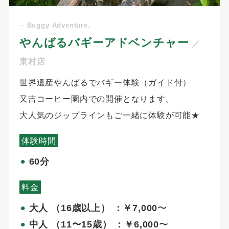
─ Buggy Adventure.
やんばるバギーアドベンチャー
／
東村店
世界遺産やんばるでバギー体験（ガイド付）
又吉コーヒー園内での開催となります。
大人気のジップラインもご一緒に体験が可能★
体験時間
60分
⚫︎
料金
大人 （16歳以上） ：￥7,000
〜
⚫︎
中人 （11〜15歳） ：￥6,000
〜
⚫︎