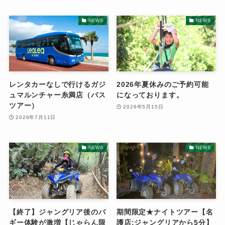
NEWS
NEWS
レンタカーなしで行けるガジ
2026年夏休みのご予約可能
ュマルンチャー糸満店（バス
になっております。
ツアー）
2026年5月15日
2026年7月11日
NEWS
NEWS
【終了】ジャングリア後のバ
期間限定★ナイトツアー【名
ギー体験が激増【じゃらん限
護店:ジャングリアから5分】